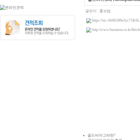
글쓴이 :
홍보탑
https://xn--bb0b5tl9n3yc71lh1k
http://www.busntour.co.kr/bbs/
골드비아그라란?