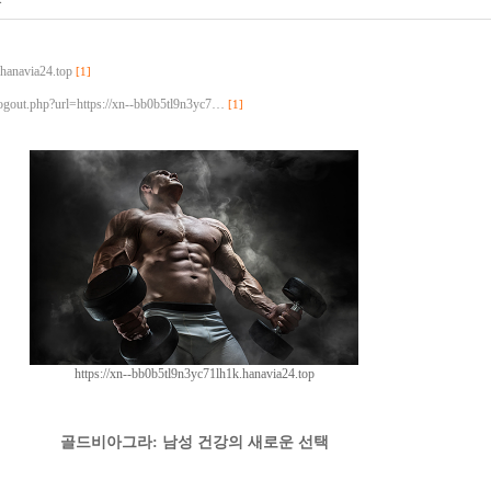
.hanavia24.top
[1]
logout.php?url=https://xn--bb0b5tl9n3yc7…
[1]
https://xn--bb0b5tl9n3yc71lh1k.hanavia24.top
골드비아그라: 남성 건강의 새로운 선택