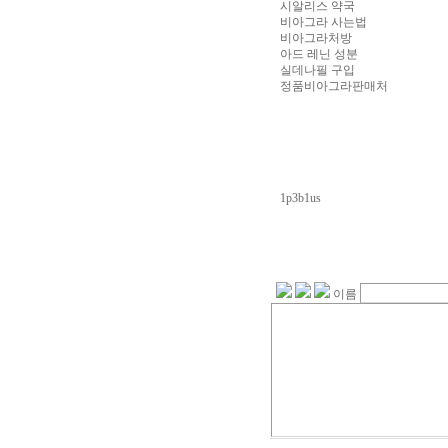
시알리스 약국
비아그라 사는법
비아그라처방
아드 레닌 성분
실데나필 구입
정품비아그라판매처
1p3b1us
이름