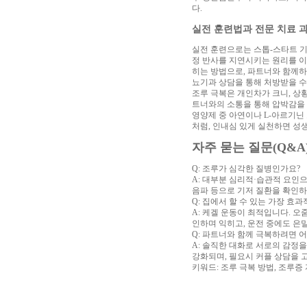
다.
실전 훈련법과 전문 치료 
실전 훈련으로는 스톱-스타트 기
정 반사를 지연시키는 원리를 이
히는 방법으로, 파트너와 함께하면
뇨기과 상담을 통해 처방받을 수 
조루 극복은 개인차가 크니, 상
트너와의 소통을 통해 압박감을 
영양제 중 아연이나 L-아르기닌
처럼, 인내심 있게 실천하면 성
자주 묻는 질문(Q&A
Q: 조루가 심각한 질병인가요?
A: 대부분 심리적·습관적 요인
음파 등으로 기저 질환을 확인하
Q: 집에서 할 수 있는 가장 효
A: 케겔 운동이 최적입니다. 오줌
인하며 익히고, 운전 중에도 은밀
Q: 파트너와 함께 극복하려면 
A: 솔직한 대화로 서로의 감정
강화되며, 필요시 커플 상담을 
키워드: 조루 극복 방법, 조루증